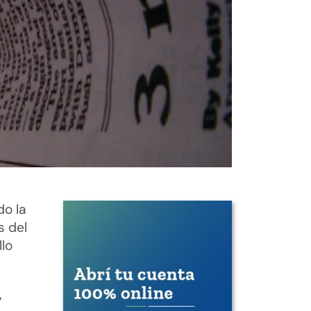
do la
s del
llo
y