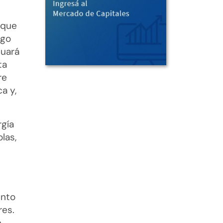
nque
rgo
nuará
ta
re
a y,
rgía
las,
ento
res.
e