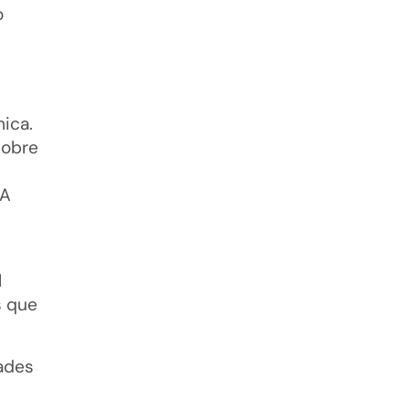
o
mica.
sobre
 A
l
s que
ades