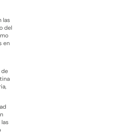
 las
o del
ismo
s en
 de
tina
ia,
dad
on
 las
o