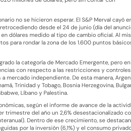
ario no se hicieron esperar. El S&P Merval cayó en
 retrocediendo desde el 24 de junio (día del anunci
 en dólares medido al tipo de cambio oficial. Al m
ntos para rondar la zona de los 1.600 puntos básico
 logrado la categoría de Mercado Emergente, pero en
ncias con respecto a las restricciones y controles
tus a mercado independiente. De esta manera, Argen
amá, Trinidad y Tobago, Bosnia Herzegovina, Bulgar
mbabwe, Líbano y Palestina.
onómicas, según el informe de avance de la activi
er trimestre del año un 2,6% desestacionalizado c
interanual). Dentro de ese crecimiento, se destacan
eguidas por la inversión (6,1%) y el consumo privad