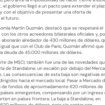
 el gobierno llegó a un pacto para extender el pla
 y con el objetivo de presentar una oferta de
l futuro.
onomía Martín Guzmán, destacó que se respetará el
on los otros acreedores bilaterales oficiales y, po
e abonarán alrededor de 430 millones de dólares, q
l igual que con el Club de París, Guzmán afirmó que
la deuda de 45.000 millones de dólares.
parte de MSCI, también fue una de las novedades qu
oría de Standalone, un escalón por debajo del Merc
as. Las consecuencias de esta baja son negativas e
 dirigidos hacia el mercado local. Pasar a Mercado 
da de fondos de aproximadamente 620 millones de
en países emergentes, compensando por un ingreso
rten en países frontera. La baja a Standalone, en
 620 millones de dólares, pero sin contar con