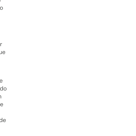
zo
r
ue
e
ado
n
de
 de