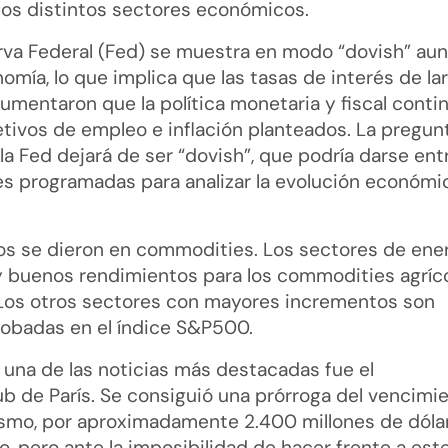
los distintos sectores económicos.
erva Federal (Fed) se muestra en modo “dovish” au
omía, lo que implica que las tasas de interés de la
mentaron que la política monetaria y fiscal conti
etivos de empleo e inflación planteados. La pregun
la Fed dejará de ser “dovish”, que podría darse ent
es programadas para analizar la evolución económic
tos se dieron en commodities. Los sectores de ene
y buenos rendimientos para los commodities agríco
 Los otros sectores con mayores incrementos son
globadas en el índice S&P500.
 una de las noticias más destacadas fue el
ub de París. Se consiguió una prórroga del vencimi
ismo, por aproximadamente 2.400 millones de dóla
lio, pero ante la imposibilidad de hacer frente a est