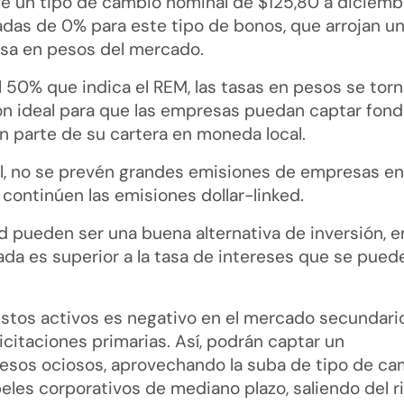
evé un tipo de cambio nominal de $125,80 a diciemb
adas de 0% para este tipo de bonos, que arrojan u
asa en pesos del mercado.
 50% que indica el REM, las tasas en pesos se tor
ión ideal para que las empresas puedan captar fon
 parte de su cartera en moneda local.
al, no se prevén grandes emisiones de empresas en
 continúen las emisiones dollar-linked.
d pueden ser una buena alternativa de inversión, e
da es superior a la tasa de intereses que se pued
tos activos es negativo en el mercado secundario
icitaciones primarias. Así, podrán captar un
 pesos ociosos, aprovechando la suba de tipo de c
peles corporativos de mediano plazo, saliendo del r