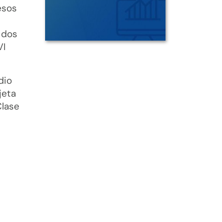
esos
 dos
VI
dio
jeta
Clase