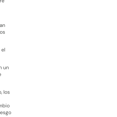
re
n
nan
dos
 el
n un
e
, los
ambio
iesgo