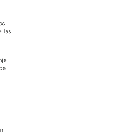
as
, las
nje
 de
en