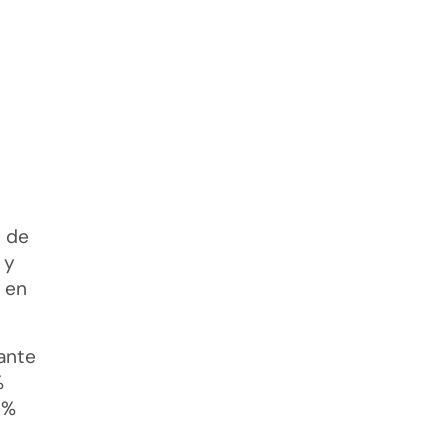
s de
 y
s en
tante
%
9%