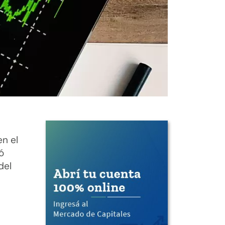
n el
ó
del